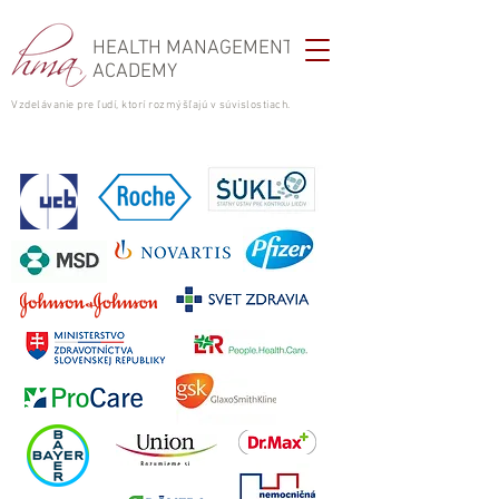
HEALTH MANAGEMENT
ACADEMY
Vzdelávanie pre ľudí, ktorí rozmýšľajú v súvislostiach.